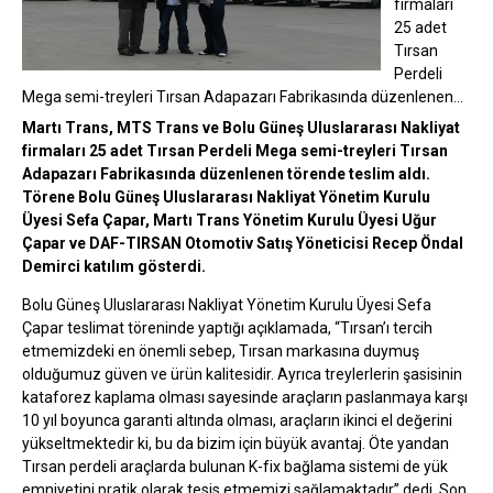
firmaları
25 adet
Tırsan
Perdeli
Mega semi-treyleri Tırsan Adapazarı Fabrikasında düzenlenen…
Martı Trans, MTS Trans ve Bolu Güneş Uluslararası Nakliyat
firmaları 25 adet Tırsan Perdeli Mega semi-treyleri Tırsan
Adapazarı Fabrikasında düzenlenen törende teslim aldı.
Törene Bolu Güneş Uluslararası Nakliyat Yönetim Kurulu
Üyesi Sefa Çapar, Martı Trans Yönetim Kurulu Üyesi Uğur
Çapar ve DAF-TIRSAN Otomotiv Satış Yöneticisi Recep Öndal
Demirci katılım gösterdi.
Bolu Güneş Uluslararası Nakliyat Yönetim Kurulu Üyesi Sefa
Çapar teslimat töreninde yaptığı açıklamada, “Tırsan’ı tercih
etmemizdeki en önemli sebep, Tırsan markasına duymuş
olduğumuz güven ve ürün kalitesidir. Ayrıca treylerlerin şasisinin
kataforez kaplama olması sayesinde araçların paslanmaya karşı
10 yıl boyunca garanti altında olması, araçların ikinci el değerini
yükseltmektedir ki, bu da bizim için büyük avantaj. Öte yandan
Tırsan perdeli araçlarda bulunan K-fix bağlama sistemi de yük
emniyetini pratik olarak tesis etmemizi sağlamaktadır” dedi. Son