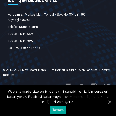
İLETİŞİM BİLGİLERİMİZ
Adresimiz : Merkez Mah. Yoncalık Sok. No:48/1, 81900
Kaynaşlı/DÜZCE ‎
Telefon Numaralarımız :
+90 380 544 8325
+90 380 544 2697
Fax: +90 380 544 4488
© 2015-2020 Mavi Martı Trans - Tüm Hakları Gizlidir / Web Tasarım :
Demirci
Tasarım




Web sitemizde size en iyi deneyimi sunabilmemiz için çerezleri
kullanıyoruz. Bu siteyi kullanmaya devam ederseniz, bunu kabul
ettiğinizi varsayarız.
Tamam