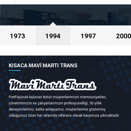
1994
1973 yılından 1994 yılına kadar Türkiye de nakliyat
sektörünün gelişmesi ile birlikte tecrübe ve
sektördeki birikimlerimiz ile 1994 yılında Martı
Nakliyat adı altında ortaklarımız ile firmamızı
kurup 1997 yılına kadar bu isim altında
1973
1994
1997
200
faaliyetlerimize devam ettik.
KISACA MAVİ MARTI TRANS
Portföyünde bulunan bütün müşterilerimizin memnuniyetleri,
yönetimimizin ve çalışanlarımızın profesyonelliği, 30 yıllık
deneyimlerimiz, kalite anlayışımız, müşterilerime göstermiş
olduğumuz özen her ortamda referans olarak karşımıza çıkmaktadır.