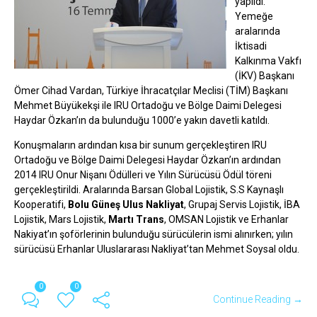
yapıldı.
Yemeğe
aralarında
İktisadi
Kalkınma Vakfı
(İKV) Başkanı
Ömer Cihad Vardan, Türkiye İhracatçılar Meclisi (TİM) Başkanı
Mehmet Büyükekşi ile IRU Ortadoğu ve Bölge Daimi Delegesi
Haydar Özkan’ın da bulunduğu 1000’e yakın davetli katıldı.
Konuşmaların ardından kısa bir sunum gerçekleştiren IRU
Ortadoğu ve Bölge Daimi Delegesi Haydar Özkan’ın ardından
2014 IRU Onur Nişanı Ödülleri ve Yılın Sürücüsü Ödül töreni
gerçekleştirildi. Aralarında Barsan Global Lojistik, S.S Kaynaşlı
Kooperatifi,
Bolu Güneş Ulus Nakliyat
, Grupaj Servis Lojistik, İBA
Lojistik, Mars Lojistik,
Martı Trans
, OMSAN Lojistik ve Erhanlar
Nakiyat’ın şoförlerinin bulunduğu sürücülerin ismi alınırken; yılın
sürücüsü Erhanlar Uluslararası Nakliyat’tan Mehmet Soysal oldu.
0
0
Continue Reading →