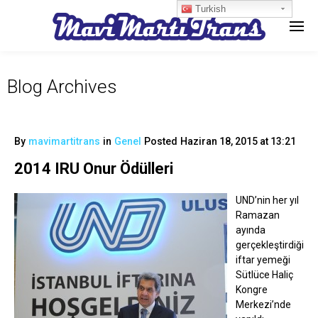
Turkish
Blog Archives
By
mavimartitrans
in
Genel
Posted
Haziran 18, 2015 at 13:21
2014 IRU Onur Ödülleri
UND’nin her yıl
Ramazan
ayında
gerçekleştirdiği
iftar yemeği
Sütlüce Haliç
Kongre
Merkezi’nde